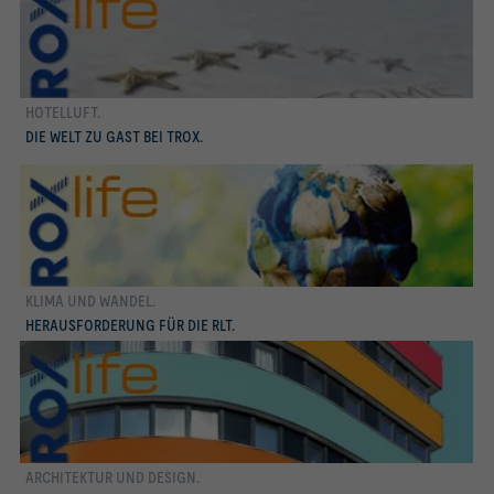
HOTELLUFT.
mehr erfahren
DIE WELT ZU GAST BEI TROX.
KLIMA UND WANDEL.
mehr erfahren
HERAUSFORDERUNG FÜR DIE RLT.
ARCHITEKTUR UND DESIGN.
mehr erfahren