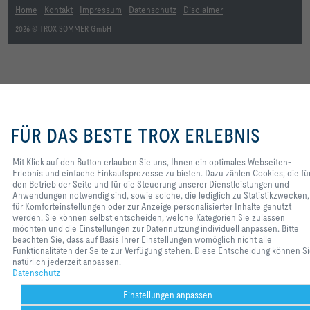
Home
Kontakt
Impressum
Datenschutz
Disclaimer
2026 © TROX SOMMER GmbH
Mit Klick auf den Button erlauben Sie
uns, Ihnen ein optimales Webseiten-
FÜR DAS BESTE TROX ERLEBNIS
Erlebnis und einfache
Einkaufsprozesse zu bieten. Dazu
zählen Cookies, die für den Betrieb
Mit Klick auf den Button erlauben Sie uns, Ihnen ein optimales Webseiten-
der Seite und für die Steuerung
Erlebnis und einfache Einkaufsprozesse zu bieten. Dazu zählen Cookies, die fü
unserer Dienstleistungen und
den Betrieb der Seite und für die Steuerung unserer Dienstleistungen und
Anwendungen notwendig sind, sowie
Anwendungen notwendig sind, sowie solche, die lediglich zu Statistikzwecken,
solche, die lediglich zu
für Komforteinstellungen oder zur Anzeige personalisierter Inhalte genutzt
Statistikzwecken, für
werden. Sie können selbst entscheiden, welche Kategorien Sie zulassen
Komforteinstellungen oder zur
möchten und die Einstellungen zur Datennutzung individuell anpassen. Bitte
Anzeige personalisierter Inhalte
beachten Sie, dass auf Basis Ihrer Einstellungen womöglich nicht alle
genutzt werden. Sie können selbst
Funktionalitäten der Seite zur Verfügung stehen. Diese Entscheidung können S
entscheiden, welche Kategorien Sie
natürlich jederzeit anpassen.
zulassen möchten und die
Datenschutz
Einstellungen zur Datennutzung
individuell anpassen. Bitte beachten
Einstellungen anpassen
Sie, dass auf Basis Ihrer