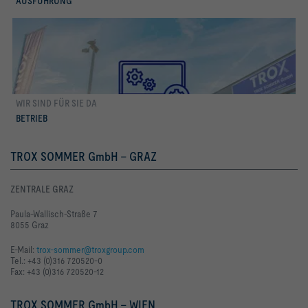
AUSFÜHRUNG
WIR SIND FÜR SIE DA
Betrieb
BETRIEB
TROX SOMMER GmbH - GRAZ
ZENTRALE GRAZ
Paula-Wallisch-Straße 7
8055 Graz
E-Mail:
trox-sommer@troxgroup.com
Tel.: +43 (0)316 720520-0
Fax: +43 (0)316 720520-12
TROX SOMMER GmbH - WIEN